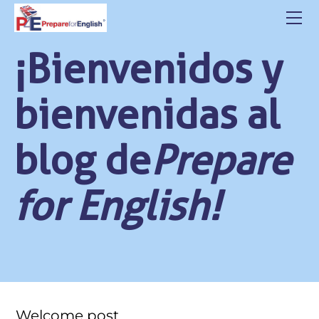
HOME
ABOUT US
¡Bienvenidos y
CLASSES
CONTACT
bienvenidas al
STUDENT LOGIN
BLOG
blog de
Prepare
POLITICA DE PRIVACIDAD
for English!
Welcome post