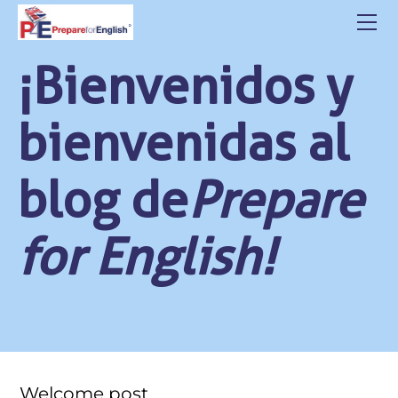
HOME
ABOUT US
¡Bienvenidos y
CLASSES
CONTACT
bienvenidas al
STUDENT LOGIN
BLOG
blog de
Prepare
POLITICA DE PRIVACIDAD
for English!
Welcome post