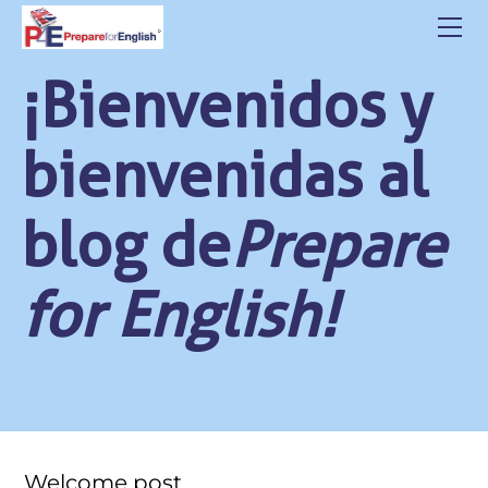
HOME
ABOUT US
¡Bienvenidos y
CLASSES
CONTACT
bienvenidas al
STUDENT LOGIN
BLOG
blog de
Prepare
POLITICA DE PRIVACIDAD
for English!
Welcome post